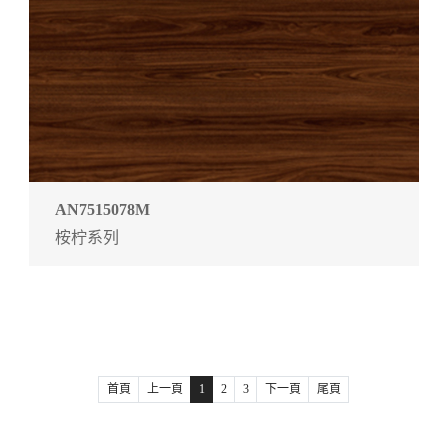
AN7515078M
桉柠系列
首頁
上一頁
1
2
3
下一頁
尾頁