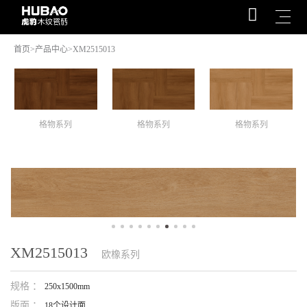
首页
>
产品中心
>XM2515013
格物系列
格物系列
格物系列
XM2515013
欧橡系列
规格 ：
250x1500mm
版面 ：
18个设计面