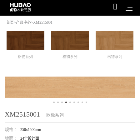
首页
>
产品中心
>XM2515001
格物系列
格物系列
格物系列
XM2515001
欧橡系列
规格 ：
250x1500mm
版面 ：
24个设计面