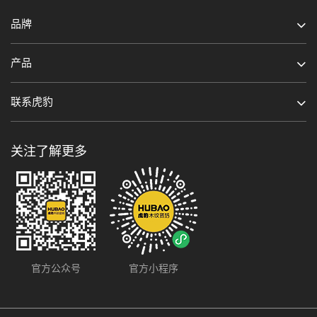
品牌
产品
联系虎豹
关注了解更多
官方公众号
官方小程序