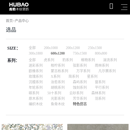
首页
>
产品中心
选品
全部
200x1000
200x1200
250x1500
SIZE：
300x1800
600x1200
750x1500
800x800
全部
虎系列
豹系列
格物系列
湍流系列
系列：
迷彩系列
桉柠系列
弦影系列
雨林系列
欧橡系列
蒙古栎系列
万字系列
凡尔赛系列
玫瑰系列
X系列
简系列
星系列
沉檀系列
治愈系列
森屿系列
窗系列
年轮系列
胡桃系列
蚀刻系列
平行系列
碳系列
50十系列
云砂系列
森林系列
原木系列
光影系列
芳华系列
羽系列
编织木纹
鱼骨木纹
特色仿古