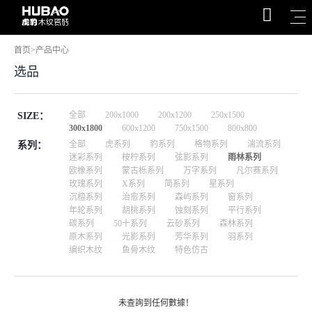
首页
>
产品中心
选品
全部
200x1000
200x1200
250x1500
SIZE：
300x1800
600x1200
750x1500
800x800
全部
虎系列
豹系列
格物系列
湍流系列
系列：
迷彩系列
桉柠系列
弦影系列
雨林系列
欧橡系列
蒙古栎系列
万字系列
凡尔赛系列
玫瑰系列
X系列
简系列
星系列
沉檀系列
治愈系列
森屿系列
窗系列
年轮系列
胡桃系列
蚀刻系列
平行系列
碳系列
50十系列
云砂系列
森林系列
原木系列
光影系列
芳华系列
羽系列
编织木纹
鱼骨木纹
特色仿古
未查詢到任何數據！