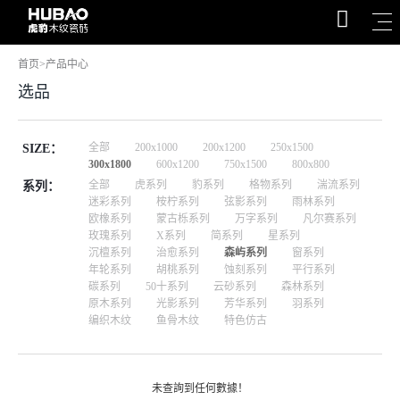
首页
>
产品中心
选品
全部
200x1000
200x1200
250x1500
SIZE：
300x1800
600x1200
750x1500
800x800
全部
虎系列
豹系列
格物系列
湍流系列
系列：
迷彩系列
桉柠系列
弦影系列
雨林系列
欧橡系列
蒙古栎系列
万字系列
凡尔赛系列
玫瑰系列
X系列
简系列
星系列
沉檀系列
治愈系列
森屿系列
窗系列
年轮系列
胡桃系列
蚀刻系列
平行系列
碳系列
50十系列
云砂系列
森林系列
原木系列
光影系列
芳华系列
羽系列
编织木纹
鱼骨木纹
特色仿古
未查詢到任何數據！