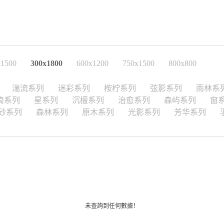
x1500
300x1800
600x1200
750x1500
800x800
湍流系列
迷彩系列
桉柠系列
弦影系列
雨林系
简系列
星系列
沉檀系列
治愈系列
森屿系列
窗
砂系列
森林系列
原木系列
光影系列
芳华系列
未查詢到任何數據！