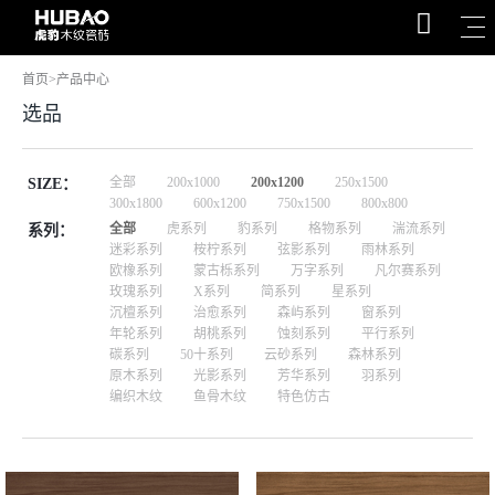
首页
>
产品中心
选品
全部
200x1000
200x1200
250x1500
SIZE：
300x1800
600x1200
750x1500
800x800
全部
虎系列
豹系列
格物系列
湍流系列
系列：
迷彩系列
桉柠系列
弦影系列
雨林系列
欧橡系列
蒙古栎系列
万字系列
凡尔赛系列
玫瑰系列
X系列
简系列
星系列
沉檀系列
治愈系列
森屿系列
窗系列
年轮系列
胡桃系列
蚀刻系列
平行系列
碳系列
50十系列
云砂系列
森林系列
原木系列
光影系列
芳华系列
羽系列
编织木纹
鱼骨木纹
特色仿古