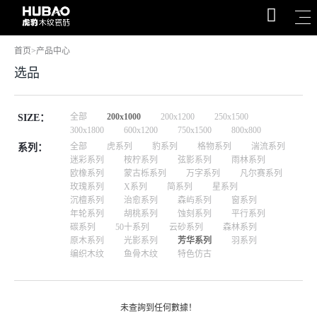
首页
>
产品中心
选品
全部
200x1000
200x1200
250x1500
SIZE：
300x1800
600x1200
750x1500
800x800
全部
虎系列
豹系列
格物系列
湍流系列
系列：
迷彩系列
桉柠系列
弦影系列
雨林系列
欧橡系列
蒙古栎系列
万字系列
凡尔赛系列
玫瑰系列
X系列
简系列
星系列
沉檀系列
治愈系列
森屿系列
窗系列
年轮系列
胡桃系列
蚀刻系列
平行系列
碳系列
50十系列
云砂系列
森林系列
原木系列
光影系列
芳华系列
羽系列
编织木纹
鱼骨木纹
特色仿古
未查詢到任何數據！