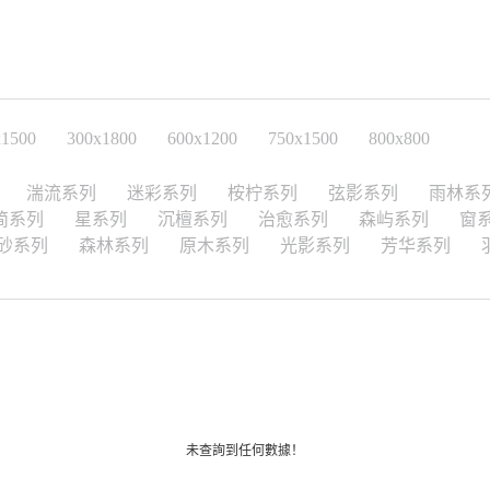
x1500
300x1800
600x1200
750x1500
800x800
湍流系列
迷彩系列
桉柠系列
弦影系列
雨林系
简系列
星系列
沉檀系列
治愈系列
森屿系列
窗
砂系列
森林系列
原木系列
光影系列
芳华系列
未查詢到任何數據！